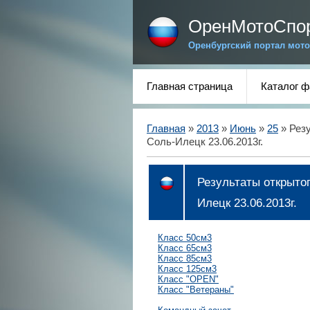
ОренМотоСпо
Оренбургский портал мото
Главная страница
Каталог 
Главная
»
2013
»
Июнь
»
25
» Резу
Соль-Илецк 23.06.2013г.
Результаты открыто
Илецк 23.06.2013г.
Класс 50см3
Класс 65см3
Класс 85см3
Класс 125см3
Класс "OPEN"
Класс "Ветераны"