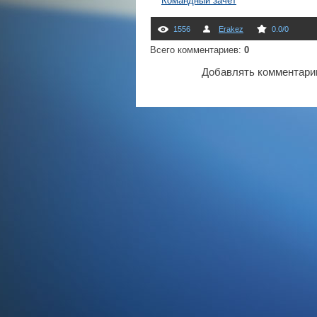
Командный зачет
1556
Erakez
0.0
/
0
Всего комментариев
:
0
Добавлять комментарии