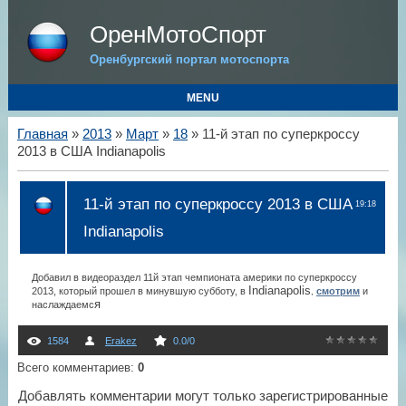
ОренМотоСпорт
Оренбургский портал мотоспорта
MENU
Главная
»
2013
»
Март
»
18
» 11-й этап по суперкроссу
2013 в США Indianapolis
11-й этап по суперкроссу 2013 в США
19:18
Indianapolis
Добавил в видеораздел 11й этап чемпионата америки по суперкроссу
Indianapolis
2013, который прошел в минувшую субботу, в
смотрим
и
,
я
наслаждаемс
1584
Erakez
0.0
/
0
Всего комментариев
:
0
Добавлять комментарии могут только зарегистрированные