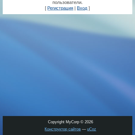
пользователи.
[
Регистрация
|
Вход
]
Copyright MyCorp © 2026
Конструктор сайтов
—
uCoz