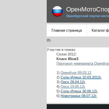
ОренМотоСпо
Оренбургский портал мото
Главная страница
Каталог 
85
Участие в гонках:
Сезон 2012:
Класс 85см3
Протокол чемпионата Оренбург
1)
Оренбург 09.03.12
2)
Соль-Илецк 10.03.2012г.
3)
Орск 28.04.12г.
4)
Орск 19.05.12г.
5)
Соль-Илецк 30.06.12г.
6)
Новотроицк 08.07.12г.