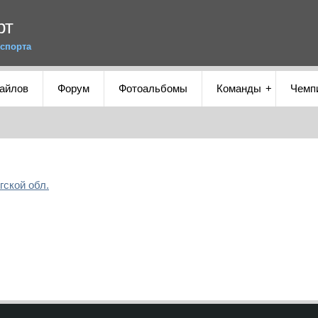
рт
спорта
файлов
Форум
Фотоальбомы
Команды
Чемп
ской обл.