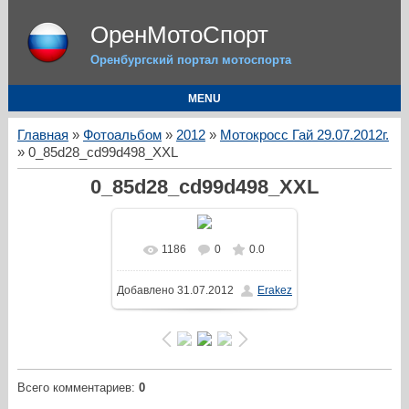
ОренМотоСпорт
Оренбургский портал мотоспорта
MENU
Главная
»
Фотоальбом
»
2012
»
Мотокросс Гай 29.07.2012г.
» 0_85d28_cd99d498_XXL
0_85d28_cd99d498_XXL
1186
0
0.0
Добавлено
31.07.2012
Erakez
Всего комментариев
:
0