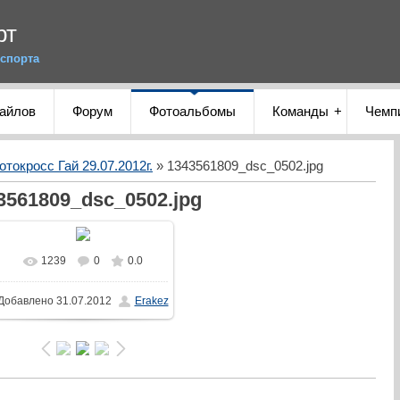
рт
спорта
файлов
Форум
Фотоальбомы
Команды
Чемп
отокросс Гай 29.07.2012г.
» 1343561809_dsc_0502.jpg
3561809_dsc_0502.jpg
1239
0
0.0
Добавлено
31.07.2012
Erakez