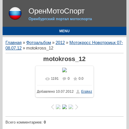
ОренМотоСпорт
Оренбургский портал мотоспорта
MENU
Главная
»
Фотоальбом
»
2012
»
Мотокросс Новотроицк 07-
08.07.12
» motokross_12
motokross_12
1191
0
0.0
Добавлено
10.07.2012
Erakez
Всего комментариев
:
0