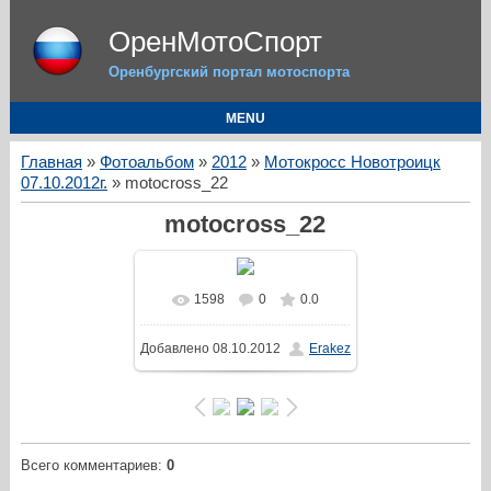
ОренМотоСпорт
Оренбургский портал мотоспорта
MENU
Главная
»
Фотоальбом
»
2012
»
Мотокросс Новотроицк
07.10.2012г.
» motocross_22
motocross_22
1598
0
0.0
Добавлено
08.10.2012
Erakez
Всего комментариев
:
0