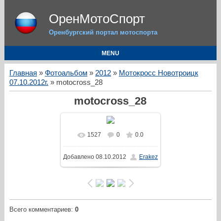
ОренМотоСпорт
Оренбургский портал мотоспорта
MENU
Главная
»
Фотоальбом
»
2012
»
Мотокросс Новотроицк
07.10.2012г.
» motocross_28
motocross_28
1527
0
0.0
Добавлено
08.10.2012
Erakez
Всего комментариев
:
0