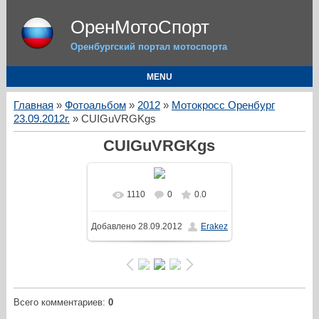
ОренМотоСпорт
Оренбургский портал мотоспорта
MENU
Главная
»
Фотоальбом
»
2012
»
Мотокросс Оренбург
23.09.2012г.
» CUIGuVRGKgs
CUIGuVRGKgs
1110
0
0.0
Добавлено
28.09.2012
Erakez
Всего комментариев
:
0