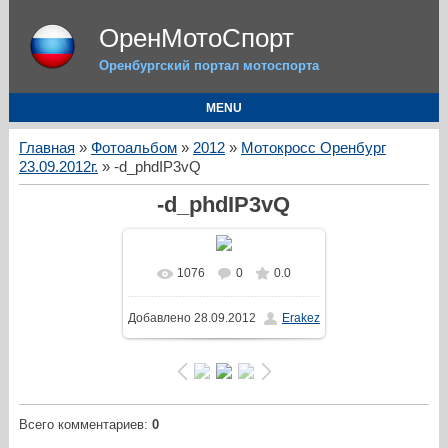
ОренМотоСпорт
Оренбургский портал мотоспорта
MENU
Главная
»
Фотоальбом
»
2012
»
Мотокросс Оренбург
23.09.2012г.
» -d_phdIP3vQ
-d_phdIP3vQ
1076
0
0.0
Добавлено
28.09.2012
Erakez
Всего комментариев
:
0