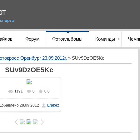
рт
спорта
файлов
Форум
Фотоальбомы
Команды
Чемп
отокросс Оренбург 23.09.2012г.
» SUv9DzOE5Kc
SUv9DzOE5Kc
1191
0
0.0
Добавлено
28.09.2012
Erakez