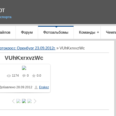
рт
спорта
файлов
Форум
Фотоальбомы
Команды
Чемп
отокросс Оренбург 23.09.2012г.
» VUhKxrxvzWc
VUhKxrxvzWc
1174
0
0.0
Добавлено
28.09.2012
Erakez