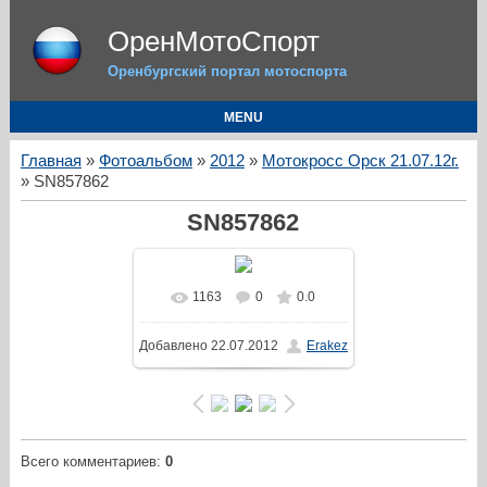
ОренМотоСпорт
Оренбургский портал мотоспорта
MENU
Главная
»
Фотоальбом
»
2012
»
Мотокросс Орск 21.07.12г.
» SN857862
SN857862
1163
0
0.0
Добавлено
22.07.2012
Erakez
Всего комментариев
:
0