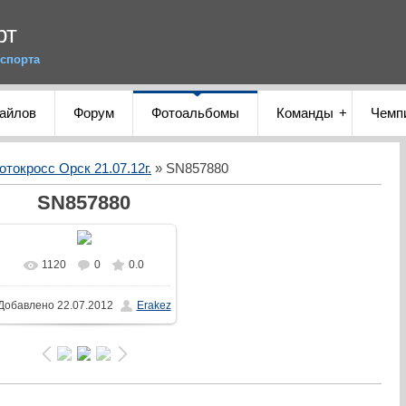
рт
спорта
файлов
Форум
Фотоальбомы
Команды
Чемп
отокросс Орск 21.07.12г.
» SN857880
SN857880
1120
0
0.0
Добавлено
22.07.2012
Erakez