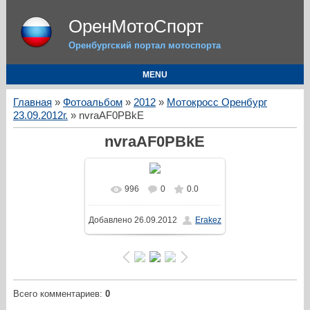
ОренМотоСпорт
Оренбургский портал мотоспорта
MENU
Главная
»
Фотоальбом
»
2012
»
Мотокросс Оренбург
23.09.2012г.
» nvraAF0PBkE
nvraAF0PBkE
996
0
0.0
Добавлено
26.09.2012
Erakez
Всего комментариев
:
0