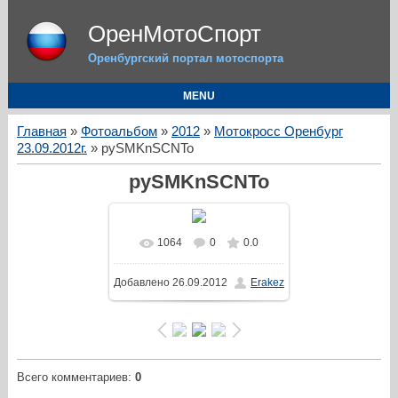
ОренМотоСпорт
Оренбургский портал мотоспорта
MENU
Главная
»
Фотоальбом
»
2012
»
Мотокросс Оренбург
23.09.2012г.
» pySMKnSCNTo
pySMKnSCNTo
1064
0
0.0
Добавлено
26.09.2012
Erakez
Всего комментариев
:
0